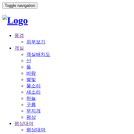
Toggle navigation
풍경
외부보기
객실
객실배치도
산
들
바람
별빛
물소리
새소리
하늘
구름
무지개
평상
평상대여
평상대여