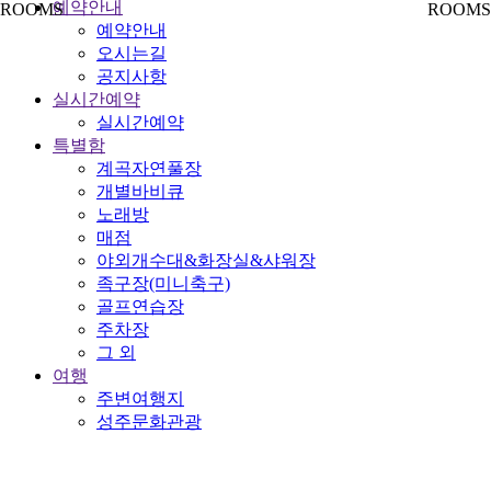
예약안내
ROOMS
ROOMS
예약안내
오시는길
공지사항
실시간예약
실시간예약
특별함
계곡자연풀장
개별바비큐
노래방
매점
야외개수대&화장실&샤워장
족구장(미니축구)
골프연습장
주차장
그 외
여행
주변여행지
성주문화관광